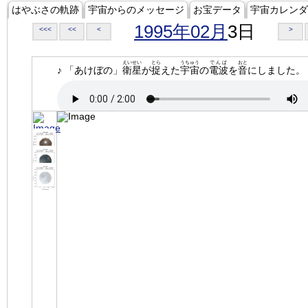
はやぶさの軌跡
宇宙からのメッセージ
お宝データ
宇宙カレンダ
1995年02月
3日
<<<
<<
<
>
えいせい
とら
うちゅう
でんぱ
おと
♪ 「あけぼの」
衛星
が
捉
えた
宇宙
の
電波
を
音
にしました。