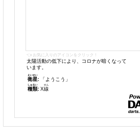
👈 お気に入りのアイコンをクリック！
太陽活動の低下により、コロナが暗くなって
います。
えいせい
衛星
:
「ようこう」
しゅるい
せん
種類
:
X
線