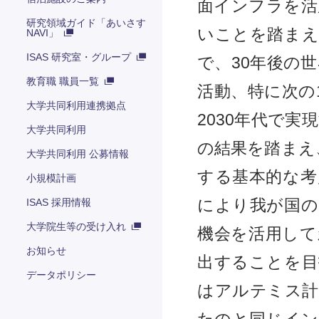
面インフラを活
研究領域ガイド「あいさす
いことを踏まえ
NAVI」
ISAS 研究室・グループ
で、30年後の
教育職 職員一覧
活動、特に次の
大学共同利用連携拠点
2030年代で
大学共同利用
の結果を踏まえ
大学共同利用 公募情報
する基本的な考
小規模計画
ISAS 採用情報
により我が国の
大学院生等の受け入れ
機会を活用して
お知らせ
出することを目
データポリシー
はアルテミス計