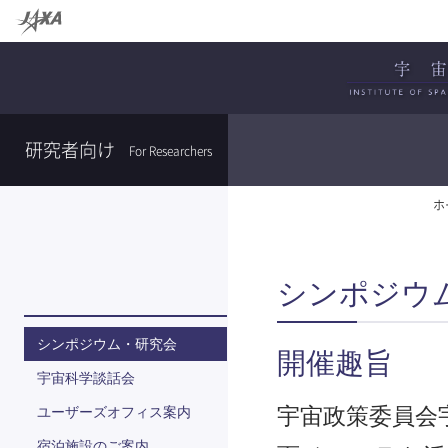
研究者向け
For Researchers
ホ
シンポジウ
シンポジウム・研究会
開催趣旨
宇宙科学談話会
ユーザーズオフィス案内
宇宙政策委員会
宿泊施設のご案内