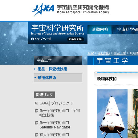
このページの本文へ
活動内容
宇宙科学研
TOP
>
活動内容
>
宇宙工学
>
飛翔
宇宙工学
衛星・探査機技術
飛翔体技術
飛翔体技術
JAXA│プロジェクト
第一宇宙技術部門 宇宙
輸送技術
第一宇宙技術部門
Satellite Navigator
有人宇宙技術部門