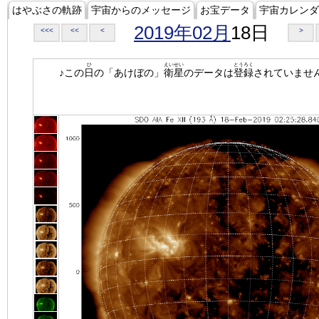
はやぶさの軌跡
宇宙からのメッセージ
お宝データ
宇宙カレンダ
2019年02月
18日
<<<
<<
<
>
ひ
えいせい
とうろく
♪この
日
の「あけぼの」
衛星
のデータは
登録
されていませ