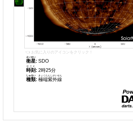
👈 お気に入りのアイコンをクリック！
えいせい
衛星
:
SDO
じこく
時刻
:
2時25分
しゅるい
きょくたんしがいせん
種類
:
極端紫外線