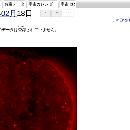
ジ
お宝データ
宇宙カレンダー
宇宙 xR
年02月
18日
>
>>
>>>
…☞Engli
とうろく
のデータは
登録
されていません。