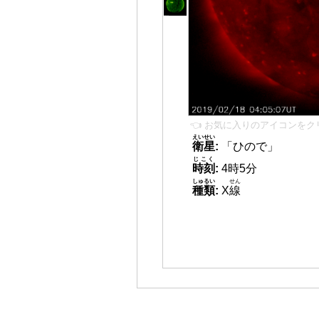
👈 お気に入りのアイコンをク
えいせい
衛星
:
「ひので」
じこく
時刻
:
4時5分
しゅるい
せん
種類
:
X
線