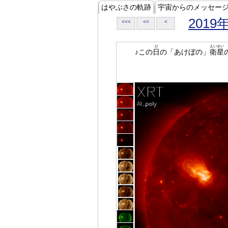
はやぶさの軌跡
宇宙からのメッセー
2019
<<<
<<
<
ひ
えいせい
♪この
日
の「あけぼの」
衛星