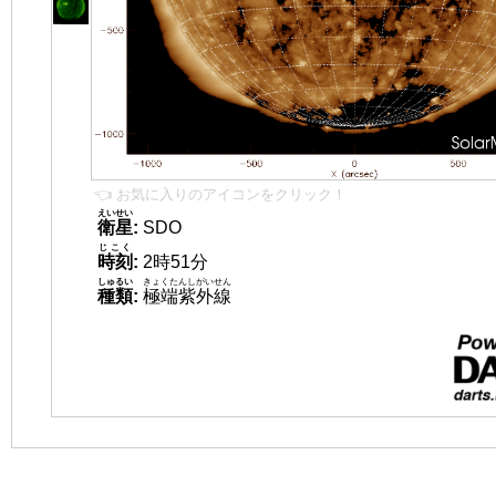
👈 お気に入りのアイコンをクリック！
えいせい
衛星
:
SDO
じこく
時刻
:
2時51分
しゅるい
きょくたんしがいせん
種類
:
極端紫外線