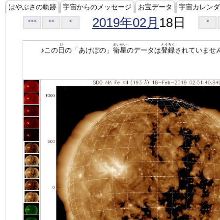
はやぶさの軌跡
宇宙からのメッセージ
お宝データ
宇宙カレンダ
2019年02月
18日
<<<
<<
<
>
ひ
えいせい
とうろく
♪この
日
の「あけぼの」
衛星
のデータは
登録
されていませ