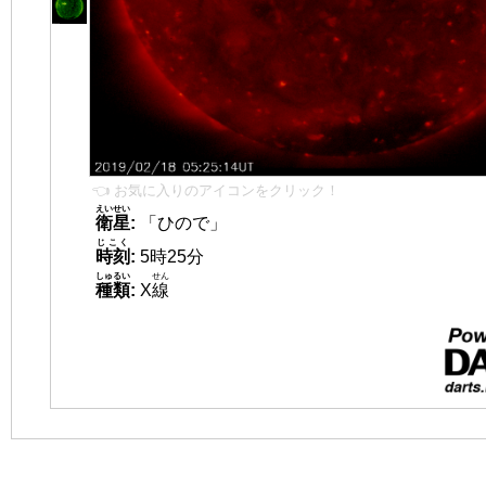
👈 お気に入りのアイコンをクリック！
えいせい
衛星
:
「ひので」
じこく
時刻
:
5時25分
しゅるい
せん
種類
:
X
線