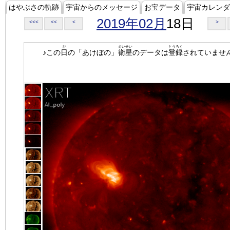
はやぶさの軌跡
宇宙からのメッセージ
お宝データ
宇宙カレンダ
2019年02月
18日
<<<
<<
<
>
ひ
えいせい
とうろく
♪この
日
の「あけぼの」
衛星
のデータは
登録
されていませ