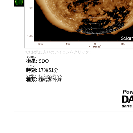
👈 お気に入りのアイコンをクリック！
えいせい
衛星
:
SDO
じこく
時刻
:
17時51分
しゅるい
きょくたんしがいせん
種類
:
極端紫外線