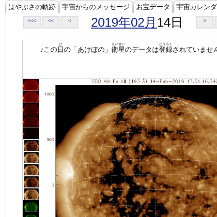
はやぶさの軌跡
宇宙からのメッセージ
お宝データ
宇宙カレンダ
2019年02月
14日
<<<
<<
<
>
ひ
えいせい
とうろく
♪この
日
の「あけぼの」
衛星
のデータは
登録
されていませ