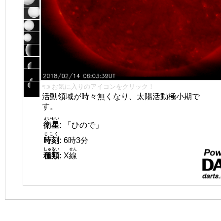
👈 お気に入りのアイコンをクリック！
活動領域が時々無くなり、太陽活動極小期で
す。
えいせい
衛星
:
「ひので」
じこく
時刻
:
6時3分
しゅるい
せん
種類
:
X
線