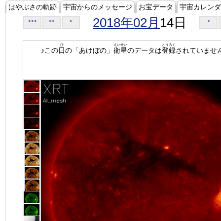
はやぶさの軌跡
宇宙からのメッセージ
お宝データ
宇宙カレンダ
2018年02月
14日
<<<
<<
<
>
ひ
えいせい
とうろく
♪この
日
の「あけぼの」
衛星
のデータは
登録
されていませ