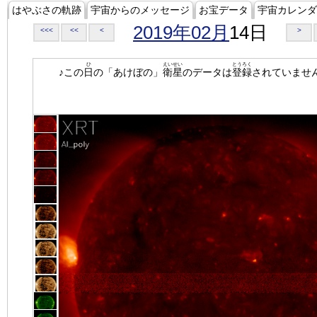
はやぶさの軌跡
宇宙からのメッセージ
お宝データ
宇宙カレンダ
2019年02月
14日
<<<
<<
<
>
ひ
えいせい
とうろく
♪この
日
の「あけぼの」
衛星
のデータは
登録
されていませ