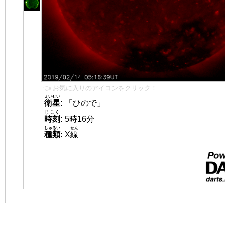
👈 お気に入りのアイコンをクリック！
えいせい
衛星
:
「ひので」
じこく
時刻
:
5時16分
しゅるい
せん
種類
:
X
線