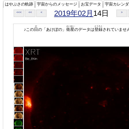
はやぶさの軌跡
宇宙からのメッセージ
お宝データ
宇宙カレンダ
2019年02月
14日
<<<
<<
<
>
ひ
えいせい
とうろく
♪この
日
の「あけぼの」
衛星
のデータは
登録
されていませ