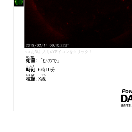
👈 お気に入りのアイコンをクリック！
えいせい
衛星
:
「ひので」
じこく
時刻
:
6時10分
しゅるい
せん
種類
:
X
線