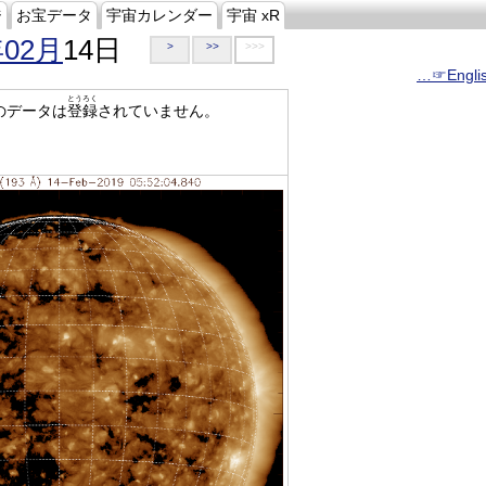
ジ
お宝データ
宇宙カレンダー
宇宙 xR
年02月
14日
>
>>
>>>
…☞Engli
とうろく
のデータは
登録
されていません。