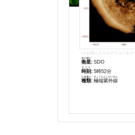
👈 お気に入りのアイコンをク
えいせい
衛星
:
SDO
じこく
時刻
:
5時52分
しゅるい
きょくたんしがいせん
種類
:
極端紫外線