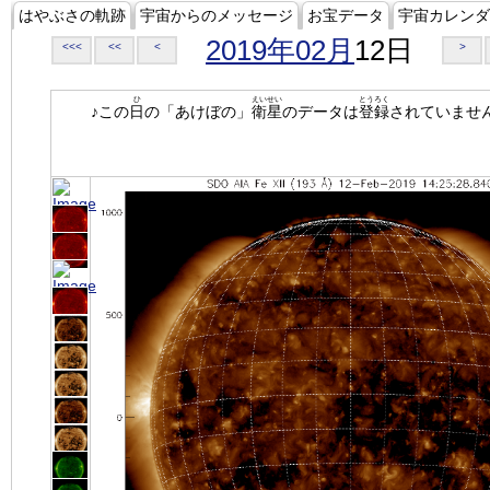
はやぶさの軌跡
宇宙からのメッセージ
お宝データ
宇宙カレンダ
2019年02月
12日
<<<
<<
<
>
ひ
えいせい
とうろく
♪この
日
の「あけぼの」
衛星
のデータは
登録
されていませ