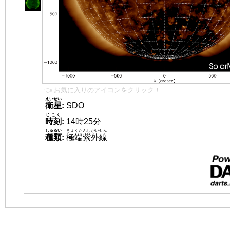
👈 お気に入りのアイコンをクリック！
えいせい
衛星
:
SDO
じこく
時刻
:
14時25分
しゅるい
きょくたんしがいせん
種類
:
極端紫外線