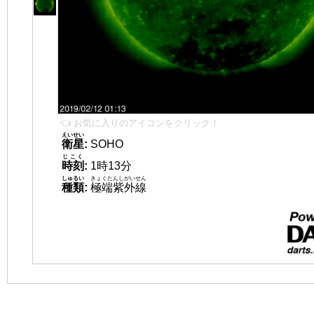
👈 お気に入りのアイコンをクリック！
えいせい
衛星
:
SOHO
じこく
時刻
:
1時13分
しゅるい
きょくたんしがいせん
種類
:
極端紫外線