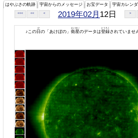
はやぶさの軌跡
宇宙からのメッセージ
お宝データ
宇宙カレンダ
2019年02月
12日
<<<
<<
<
>
ひ
えいせい
とうろく
♪この
日
の「あけぼの」
衛星
のデータは
登録
されていませ