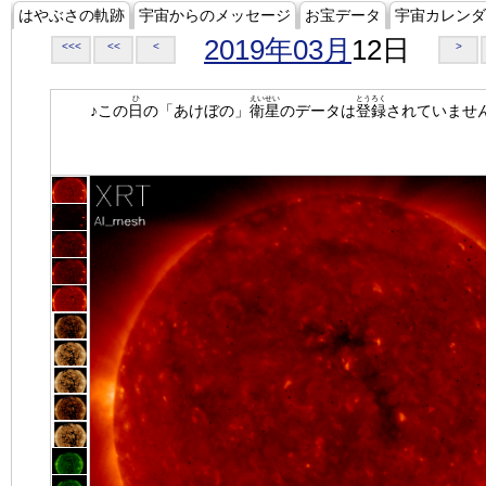
はやぶさの軌跡
宇宙からのメッセージ
お宝データ
宇宙カレンダ
2019年03月
12日
<<<
<<
<
>
ひ
えいせい
とうろく
♪この
日
の「あけぼの」
衛星
のデータは
登録
されていませ