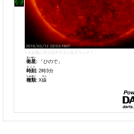
👈 お気に入りのアイコンをクリック！
えいせい
衛星
:
「ひので」
じこく
時刻
:
2時3分
しゅるい
せん
種類
:
X
線