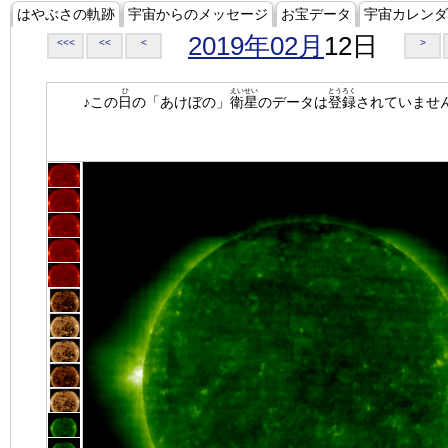
はやぶさの軌跡
宇宙からのメッセージ
お宝データ
宇宙カレンダ
2019年02月
12日
<<<
<<
<
>
ひ
えいせい
とうろく
♪この
日
の「あけぼの」
衛星
のデータは
登録
されていませ