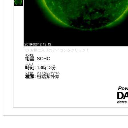
👈 お気に入りのアイコンをクリック！
えいせい
衛星
:
SOHO
じこく
時刻
:
13時13分
しゅるい
きょくたんしがいせん
種類
:
極端紫外線