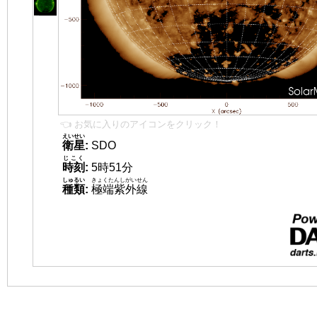
👈 お気に入りのアイコンをクリック！
えいせい
衛星
:
SDO
じこく
時刻
:
5時51分
しゅるい
きょくたんしがいせん
種類
:
極端紫外線