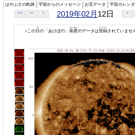
はやぶさの軌跡
宇宙からのメッセージ
お宝データ
宇宙カレンダ
2019年02月
12日
<<<
<<
<
>
ひ
えいせい
とうろく
♪この
日
の「あけぼの」
衛星
のデータは
登録
されていませ