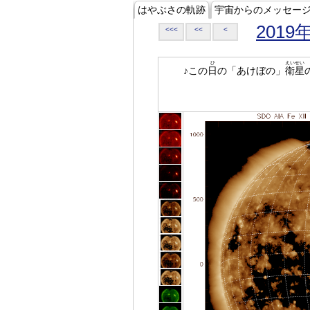
はやぶさの軌跡
宇宙からのメッセー
2019
<<<
<<
<
ひ
えいせい
♪この
日
の「あけぼの」
衛星