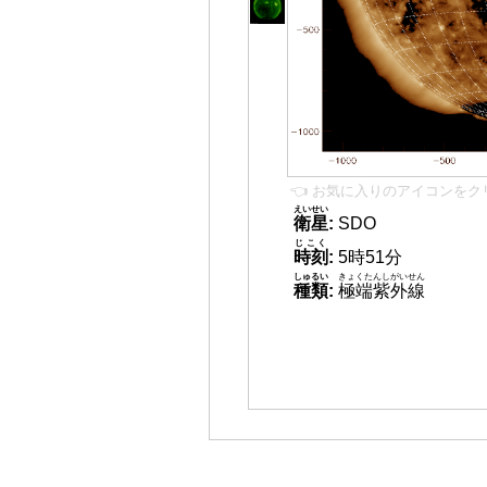
👈 お気に入りのアイコンをク
えいせい
衛星
:
SDO
じこく
時刻
:
5時51分
しゅるい
きょくたんしがいせん
種類
:
極端紫外線