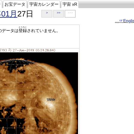
ジ
お宝データ
宇宙カレンダー
宇宙 xR
年01月
27日
>
>>
>>>
…☞Engli
とうろく
のデータは
登録
されていません。