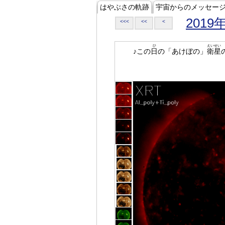
はやぶさの軌跡
宇宙からのメッセー
2019
<<<
<<
<
ひ
えいせい
♪この
日
の「あけぼの」
衛星