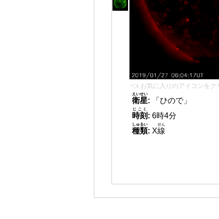
👈 お気に入りのアイコンをク
えいせい
衛星
:
「ひので」
じこく
時刻
:
6時4分
しゅるい
せん
種類
:
X
線