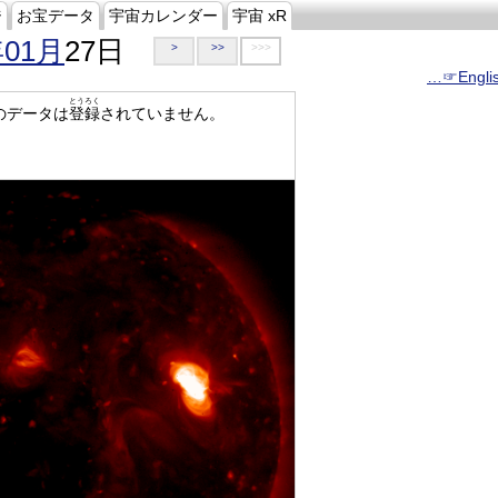
ジ
お宝データ
宇宙カレンダー
宇宙 xR
年01月
27日
>
>>
>>>
…☞Engli
とうろく
のデータは
登録
されていません。