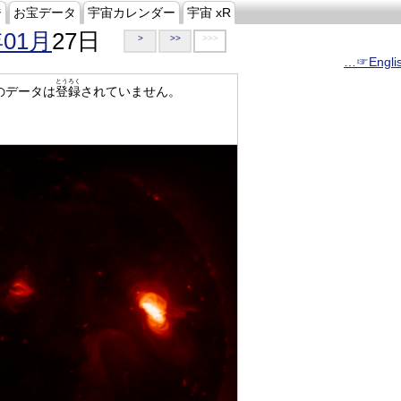
ジ
お宝データ
宇宙カレンダー
宇宙 xR
年01月
27日
>
>>
>>>
…☞Engli
とうろく
のデータは
登録
されていません。