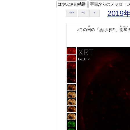
はやぶさの軌跡
宇宙からのメッセー
2019
<<<
<<
<
ひ
えいせい
♪この
日
の「あけぼの」
衛星