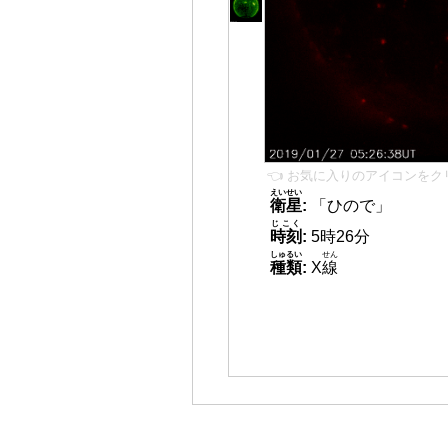
👈 お気に入りのアイコンをク
えいせい
衛星
:
「ひので」
じこく
時刻
:
5時26分
しゅるい
せん
種類
:
X
線