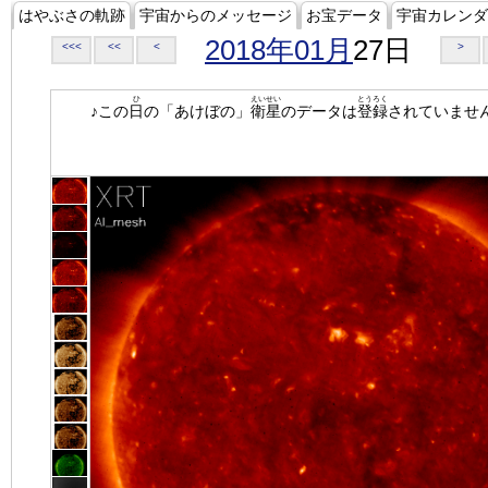
はやぶさの軌跡
宇宙からのメッセージ
お宝データ
宇宙カレンダ
2018年01月
27日
<<<
<<
<
>
ひ
えいせい
とうろく
♪この
日
の「あけぼの」
衛星
のデータは
登録
されていませ