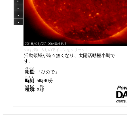
👈 お気に入りのアイコンをクリック！
活動領域が時々無くなり、太陽活動極小期で
す。
えいせい
衛星
:
「ひので」
じこく
時刻
:
5時40分
しゅるい
せん
種類
:
X
線