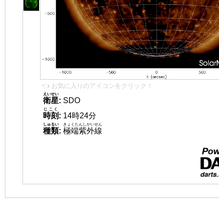
👈 お気に入りのアイコンをクリック！
えいせい
衛星
:
SDO
じこく
時刻
:
14時24分
しゅるい
きょくたんしがいせん
種類
:
極端紫外線