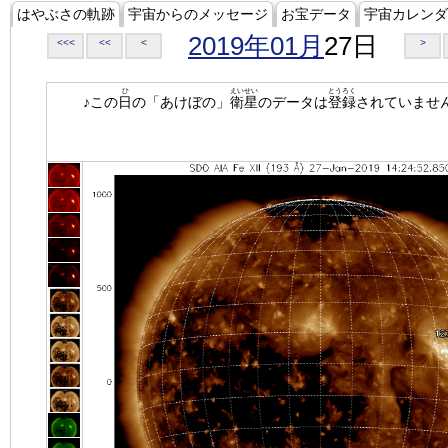
はやぶさの軌跡
宇宙からのメッセージ
お宝データ
宇宙カレンダ
2019年01月
27日
<<<
<<
<
>
ひ
えいせい
とうろく
♪この
日
の「あけぼの」
衛星
のデータは
登録
されていませ