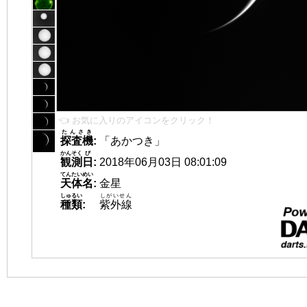
👈 お気に入りのアイコンをクリック！
たんさき
探査機
:
「あかつき」
かんそく
び
観測
日
:
2018年06月03日 08:01:09
てんたいめい
天体名
:
金星
しゅるい
しがいせん
種類
:
紫外線