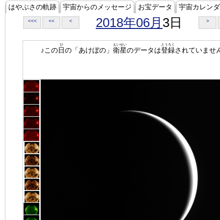
はやぶさの軌跡
宇宙からのメッセージ
お宝データ
宇宙カレンダ
2018年06月
3日
<<<
<<
<
>
ひ
えいせい
とうろく
♪この
日
の「あけぼの」
衛星
のデータは
登録
されていませ