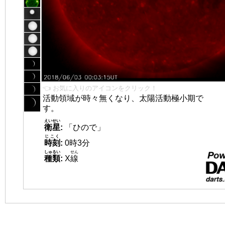
👈 お気に入りのアイコンをクリック！
活動領域が時々無くなり、太陽活動極小期で
す。
えいせい
衛星
:
「ひので」
じこく
時刻
:
0時3分
しゅるい
せん
種類
:
X
線