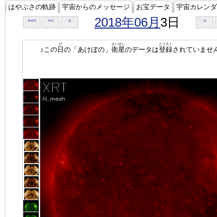
はやぶさの軌跡
宇宙からのメッセージ
お宝データ
宇宙カレンダ
2018年06月
3日
<<<
<<
<
>
ひ
えいせい
とうろく
♪この
日
の「あけぼの」
衛星
のデータは
登録
されていませ