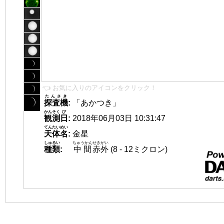
👈 お気に入りのアイコンをクリック！
たんさき
探査機
:
「あかつき」
かんそく
び
観測
日
:
2018年06月03日 10:31:47
てんたいめい
天体名
:
金星
しゅるい
ちゅうかん
せきがい
種類
:
中間
赤外
(8 - 12ミクロン)