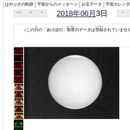
はやぶさの軌跡
宇宙からのメッセージ
お宝データ
宇宙カレンダ
2018年06月
3日
<<<
<<
<
>
ひ
えいせい
とうろく
♪この
日
の「あけぼの」
衛星
のデータは
登録
されていませ