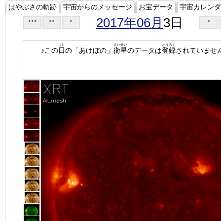
はやぶさの軌跡
宇宙からのメッセージ
お宝データ
宇宙カレンダ
2017年06月
3日
<<<
<<
<
>
ひ
えいせい
とうろく
♪この
日
の「あけぼの」
衛星
のデータは
登録
されていませ