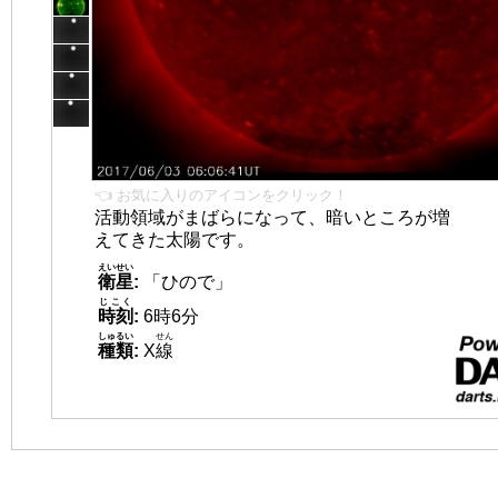
👈 お気に入りのアイコンをクリック！
活動領域がまばらになって、暗いところが増
えてきた太陽です。
えいせい
衛星
:
「ひので」
じこく
時刻
:
6時6分
しゅるい
せん
種類
:
X
線