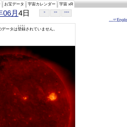
ジ
お宝データ
宇宙カレンダー
宇宙 xR
年06月
4日
>
>>
>>>
…☞Engli
とうろく
のデータは
登録
されていません。