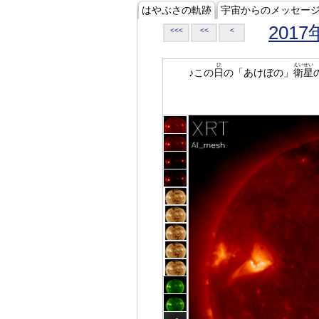
はやぶさの軌跡
宇宙からのメッセー
2017
<<<
<<
<
ひ
えいせい
♪この
日
の「あけぼの」
衛星