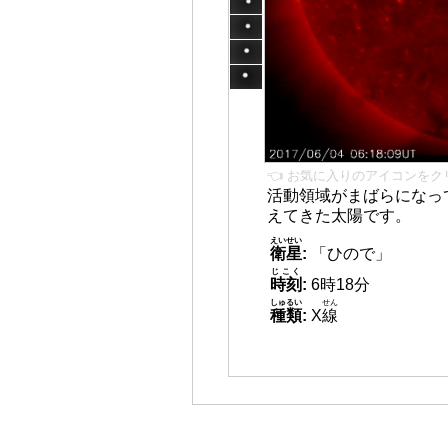
👈 お気に入りのアイコンをク
活動領域がまばらになっ
えてきた太陽です。
えいせい
衛星
:
「ひので」
じこく
時刻
:
6時18分
しゅるい
せん
種類
:
X
線