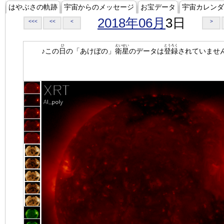
はやぶさの軌跡
宇宙からのメッセージ
お宝データ
宇宙カレンダ
2018年06月
3日
<<<
<<
<
>
ひ
えいせい
とうろく
♪この
日
の「あけぼの」
衛星
のデータは
登録
されていませ