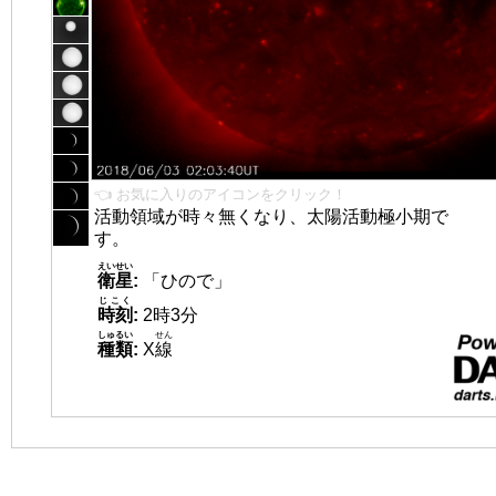
👈 お気に入りのアイコンをクリック！
活動領域が時々無くなり、太陽活動極小期で
す。
えいせい
衛星
:
「ひので」
じこく
時刻
:
2時3分
しゅるい
せん
種類
:
X
線