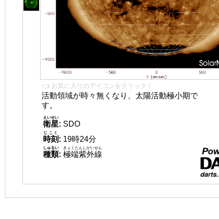
👈 お気に入りのアイコンをクリック！
活動領域が時々無くなり、太陽活動極小期で
す。
えいせい
衛星
:
SDO
じこく
時刻
:
19時24分
しゅるい
きょくたんしがいせん
種類
:
極端紫外線