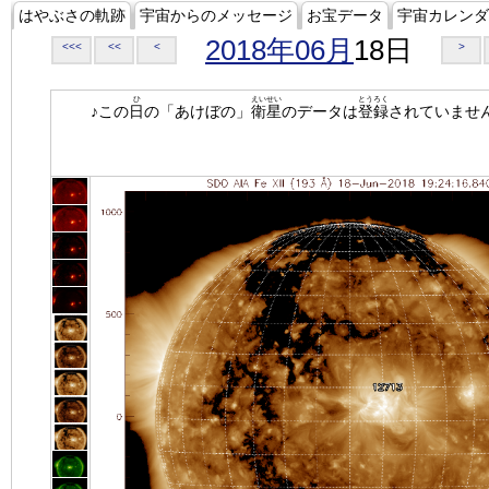
はやぶさの軌跡
宇宙からのメッセージ
お宝データ
宇宙カレンダ
2018年06月
18日
<<<
<<
<
>
ひ
えいせい
とうろく
♪この
日
の「あけぼの」
衛星
のデータは
登録
されていませ