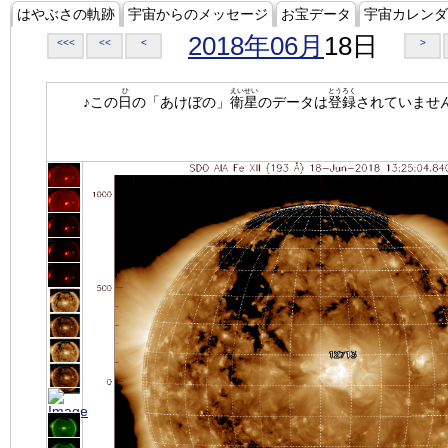
はやぶさの軌跡
宇宙からのメッセージ
お宝データ
宇宙カレンダ
2018年06月
18日
<<<
<<
<
>
ひ
えいせい
とうろく
♪この
日
の「あけぼの」
衛星
のデータは
登録
されていませ