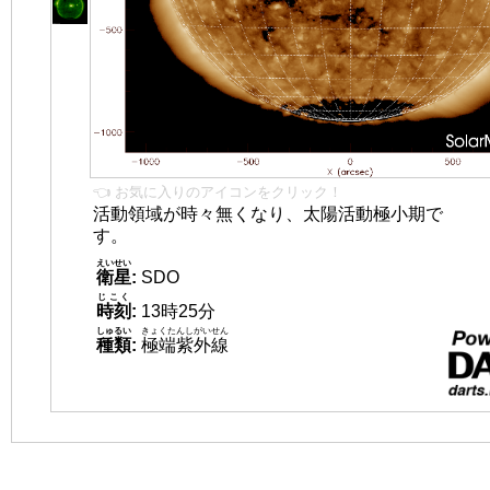
👈 お気に入りのアイコンをクリック！
活動領域が時々無くなり、太陽活動極小期で
す。
えいせい
衛星
:
SDO
じこく
時刻
:
13時25分
しゅるい
きょくたんしがいせん
種類
:
極端紫外線