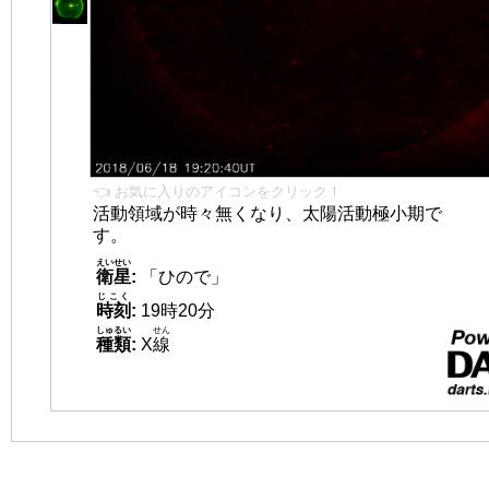
👈 お気に入りのアイコンをクリック！
活動領域が時々無くなり、太陽活動極小期で
す。
えいせい
衛星
:
「ひので」
じこく
時刻
:
19時20分
しゅるい
せん
種類
:
X
線