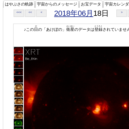
はやぶさの軌跡
宇宙からのメッセージ
お宝データ
宇宙カレンダ
2018年06月
18日
<<<
<<
<
>
ひ
えいせい
とうろく
♪この
日
の「あけぼの」
衛星
のデータは
登録
されていませ