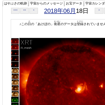
はやぶさの軌跡
宇宙からのメッセージ
お宝データ
宇宙カレンダ
2018年06月
18日
<<<
<<
<
>
ひ
えいせい
とうろく
♪この
日
の「あけぼの」
衛星
のデータは
登録
されていませ