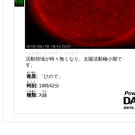
👈 お気に入りのアイコンをクリック！
活動領域が時々無くなり、太陽活動極小期で
す。
えいせい
衛星
:
「ひので」
じこく
時刻
:
18時42分
しゅるい
せん
種類
:
X
線