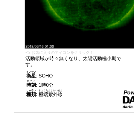
👈 お気に入りのアイコンをクリック！
活動領域が時々無くなり、太陽活動極小期で
す。
えいせい
衛星
:
SOHO
じこく
時刻
:
1時0分
しゅるい
きょくたんしがいせん
種類
:
極端紫外線