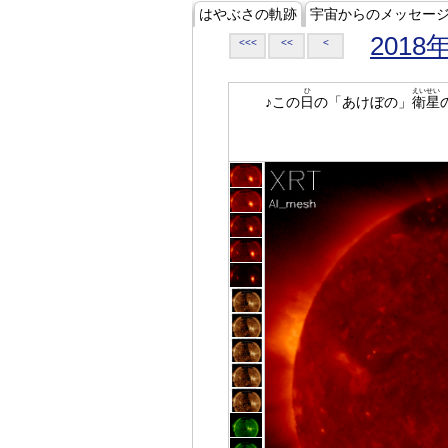
はやぶさの軌跡
宇宙からのメッセー
2018
<<<
<<
<
ひ
えいせい
♪この
日
の「あけぼの」
衛星