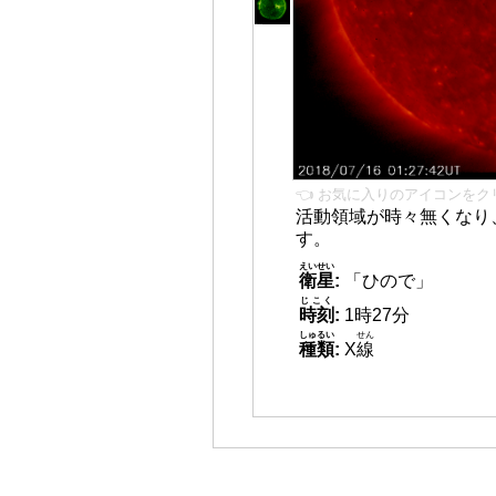
👈 お気に入りのアイコンをク
活動領域が時々無くなり
す。
えいせい
衛星
:
「ひので」
じこく
時刻
:
1時27分
しゅるい
せん
種類
:
X
線