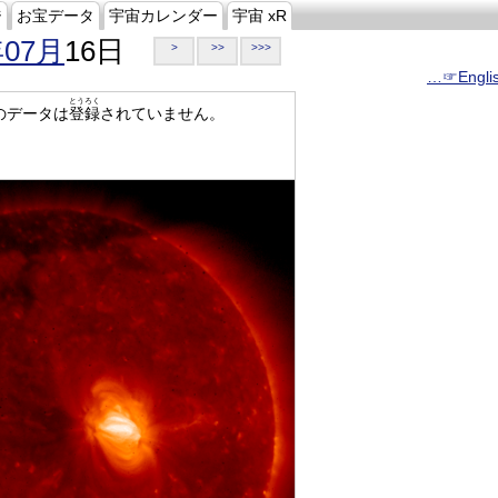
ジ
お宝データ
宇宙カレンダー
宇宙 xR
年07月
16日
>
>>
>>>
…☞Engli
とうろく
のデータは
登録
されていません。