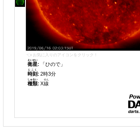
👈 お気に入りのアイコンをクリック！
えいせい
衛星
:
「ひので」
じこく
時刻
:
2時3分
しゅるい
せん
種類
:
X
線