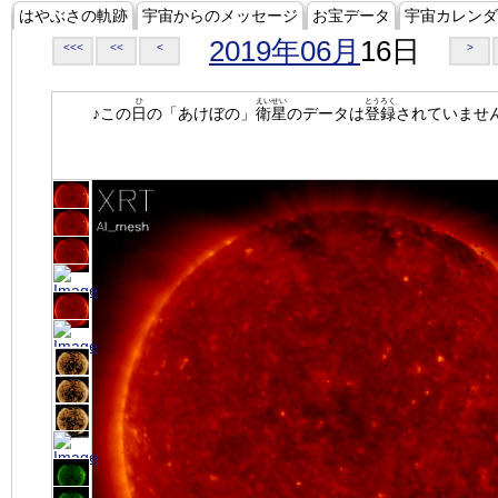
はやぶさの軌跡
宇宙からのメッセージ
お宝データ
宇宙カレンダ
2019年06月
16日
<<<
<<
<
>
ひ
えいせい
とうろく
♪この
日
の「あけぼの」
衛星
のデータは
登録
されていませ