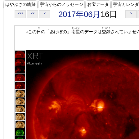
はやぶさの軌跡
宇宙からのメッセージ
お宝データ
宇宙カレンダ
2017年06月
16日
<<<
<<
<
>
ひ
えいせい
とうろく
♪この
日
の「あけぼの」
衛星
のデータは
登録
されていませ