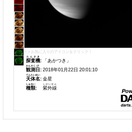
👈 お気に入りのアイコンをクリック！
たんさき
探査機
:
「あかつき」
かんそく
び
観測
日
:
2018年01月22日 20:01:10
てんたいめい
天体名
:
金星
しゅるい
しがいせん
種類
:
紫外線