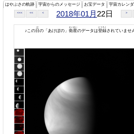
はやぶさの軌跡
宇宙からのメッセージ
お宝データ
宇宙カレンダ
2018年01月
22日
<<<
<<
<
>
ひ
えいせい
とうろく
♪この
日
の「あけぼの」
衛星
のデータは
登録
されていませ