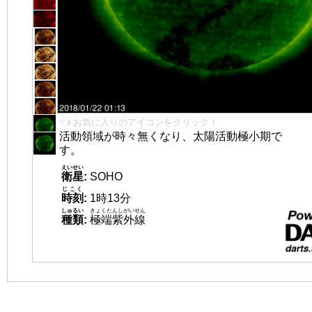
👈 お気に入りのアイコンをクリック！
活動領域が時々無くなり、太陽活動極小期で
す。
えいせい
衛星
:
SOHO
じこく
時刻
:
1時13分
しゅるい
きょくたんしがいせん
種類
:
極端紫外線