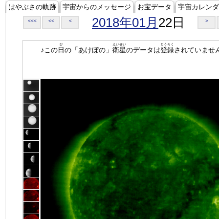
はやぶさの軌跡
宇宙からのメッセージ
お宝データ
宇宙カレンダ
2018年01月
22日
<<<
<<
<
>
ひ
えいせい
とうろく
♪この
日
の「あけぼの」
衛星
のデータは
登録
されていませ