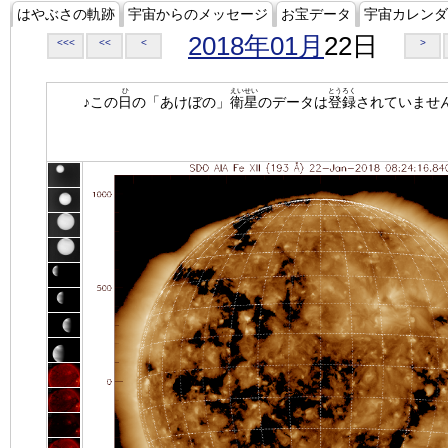
はやぶさの軌跡
宇宙からのメッセージ
お宝データ
宇宙カレンダ
2018年01月
22日
<<<
<<
<
>
ひ
えいせい
とうろく
♪この
日
の「あけぼの」
衛星
のデータは
登録
されていませ