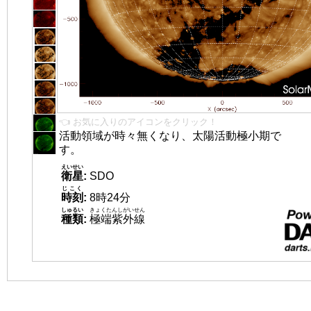
👈 お気に入りのアイコンをクリック！
活動領域が時々無くなり、太陽活動極小期で
す。
えいせい
衛星
:
SDO
じこく
時刻
:
8時24分
しゅるい
きょくたんしがいせん
種類
:
極端紫外線