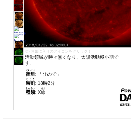
👈 お気に入りのアイコンをクリック！
活動領域が時々無くなり、太陽活動極小期で
す。
えいせい
衛星
:
「ひので」
じこく
時刻
:
18時2分
しゅるい
せん
種類
:
X
線