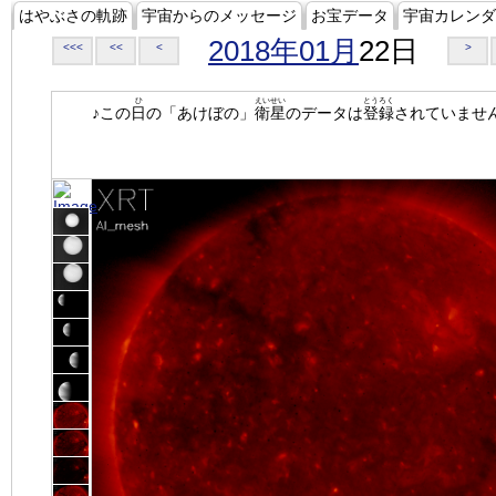
はやぶさの軌跡
宇宙からのメッセージ
お宝データ
宇宙カレンダ
2018年01月
22日
<<<
<<
<
>
ひ
えいせい
とうろく
♪この
日
の「あけぼの」
衛星
のデータは
登録
されていませ