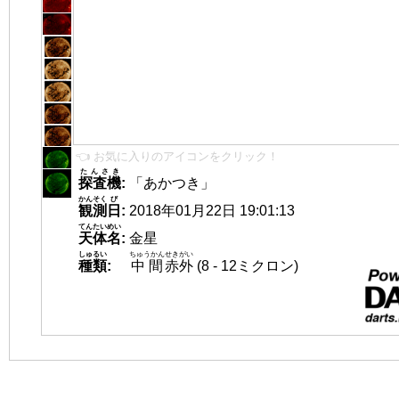
👈 お気に入りのアイコンをクリック！
たんさき
探査機
:
「あかつき」
かんそく
び
観測
日
:
2018年01月22日 19:01:13
てんたいめい
天体名
:
金星
しゅるい
ちゅうかん
せきがい
種類
:
中間
赤外
(8 - 12ミクロン)