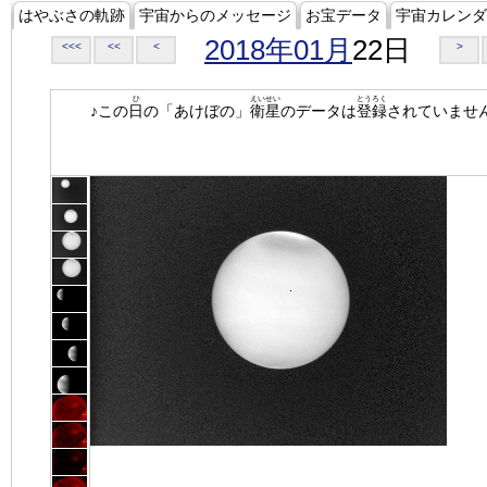
はやぶさの軌跡
宇宙からのメッセージ
お宝データ
宇宙カレンダ
2018年01月
22日
<<<
<<
<
>
ひ
えいせい
とうろく
♪この
日
の「あけぼの」
衛星
のデータは
登録
されていませ