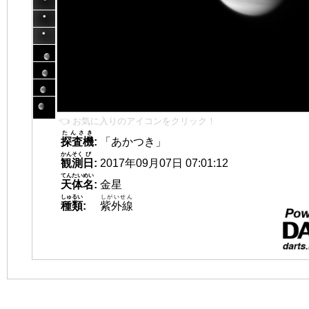
👈 お気に入りのアイコンをクリック！
たんさき
探査機
:
「あかつき」
かんそく
び
観測
日
:
2017年09月07日 07:01:12
てんたいめい
天体名
:
金星
しゅるい
しがいせん
種類
:
紫外線