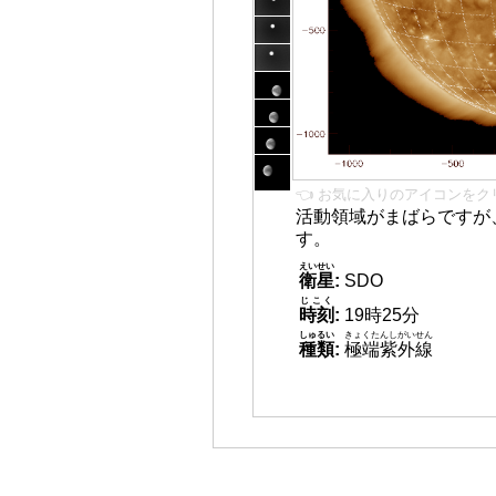
👈 お気に入りのアイコンをク
活動領域がまばらですが
す。
えいせい
衛星
:
SDO
じこく
時刻
:
19時25分
しゅるい
きょくたんしがいせん
種類
:
極端紫外線