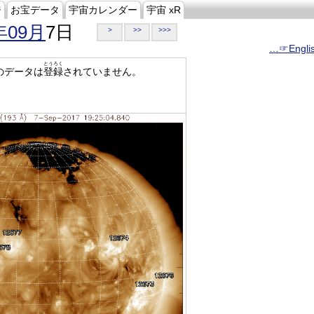
ジ
お宝データ
宇宙カレンダー
宇宙 xR
年09月
7日
>
>>
>>>
…☞Engli
とうろく
のデータは
登録
されていません。