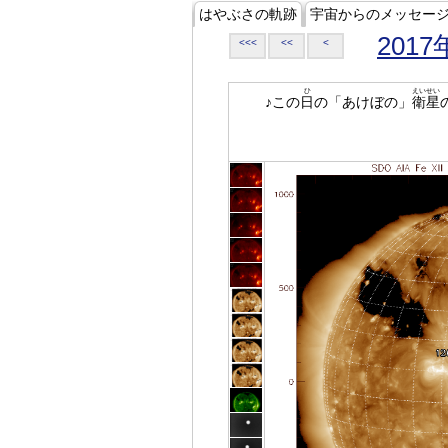
はやぶさの軌跡
宇宙からのメッセー
2017
<<<
<<
<
ひ
えいせい
♪この
日
の「あけぼの」
衛星