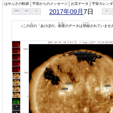
はやぶさの軌跡
宇宙からのメッセージ
お宝データ
宇宙カレンダ
2017年09月
7日
<<<
<<
<
>
ひ
えいせい
とうろく
♪この
日
の「あけぼの」
衛星
のデータは
登録
されていませ