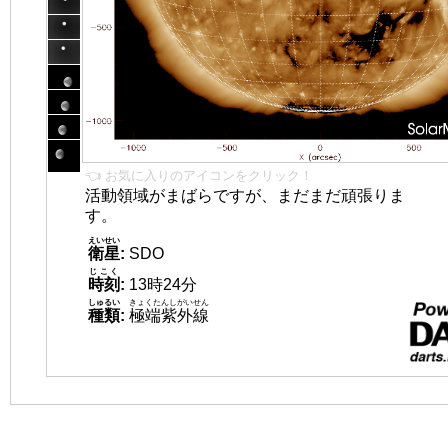
👈 お気に入りのアイコンをクリック！
活動領域がまばらですが、まだまだ頑張りま
す。
えいせい
衛星
:
SDO
じこく
時刻
:
13時24分
しゅるい
きょくたんしがいせん
種類
:
極端紫外線