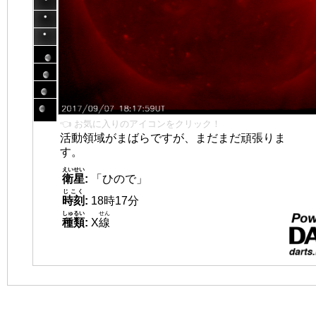
👈 お気に入りのアイコンをクリック！
活動領域がまばらですが、まだまだ頑張りま
す。
えいせい
衛星
:
「ひので」
じこく
時刻
:
18時17分
しゅるい
せん
種類
:
X
線