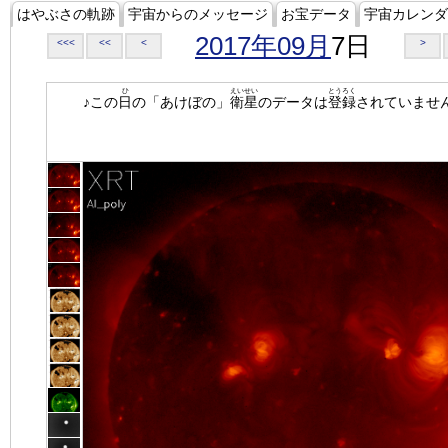
はやぶさの軌跡
宇宙からのメッセージ
お宝データ
宇宙カレンダ
2017年09月
7日
<<<
<<
<
>
ひ
えいせい
とうろく
♪この
日
の「あけぼの」
衛星
のデータは
登録
されていませ