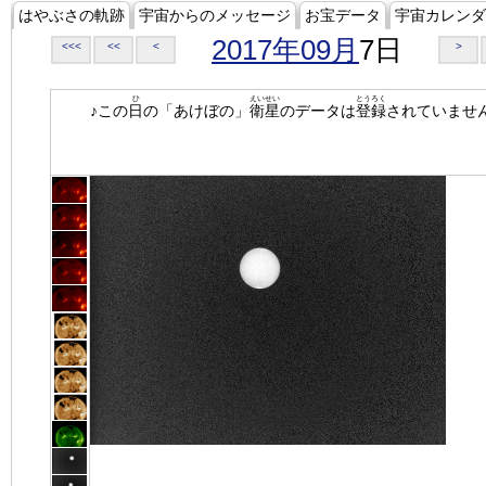
はやぶさの軌跡
宇宙からのメッセージ
お宝データ
宇宙カレンダ
2017年09月
7日
<<<
<<
<
>
ひ
えいせい
とうろく
♪この
日
の「あけぼの」
衛星
のデータは
登録
されていませ