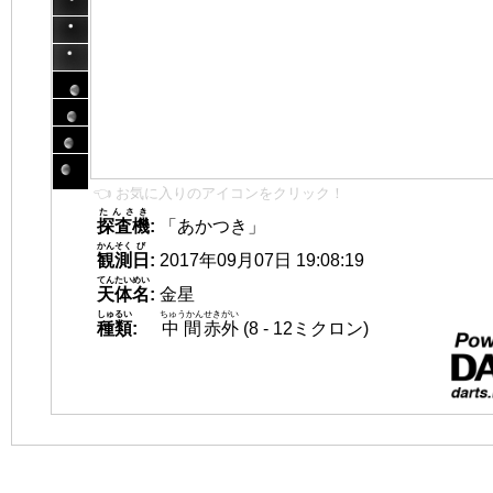
👈 お気に入りのアイコンをクリック！
たんさき
探査機
:
「あかつき」
かんそく
び
観測
日
:
2017年09月07日 19:08:19
てんたいめい
天体名
:
金星
しゅるい
ちゅうかん
せきがい
種類
:
中間
赤外
(8 - 12ミクロン)