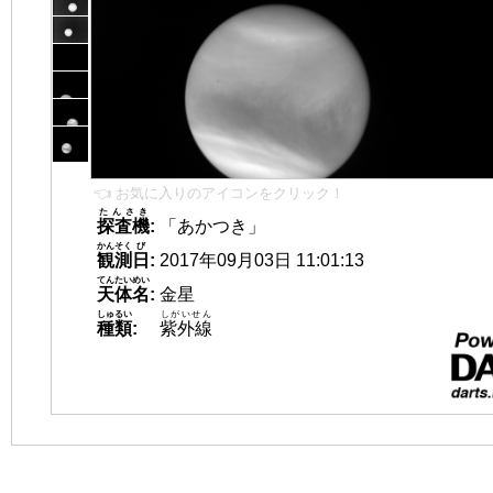
👈 お気に入りのアイコンをクリック！
たんさき
探査機
:
「あかつき」
かんそく
び
観測
日
:
2017年09月03日 11:01:13
てんたいめい
天体名
:
金星
しゅるい
しがいせん
種類
:
紫外線