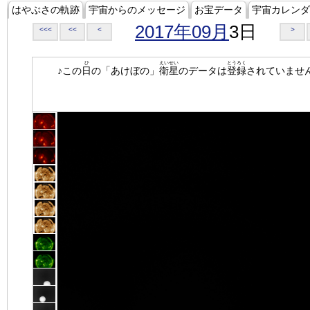
はやぶさの軌跡
宇宙からのメッセージ
お宝データ
宇宙カレンダ
2017年09月
3日
<<<
<<
<
>
ひ
えいせい
とうろく
♪この
日
の「あけぼの」
衛星
のデータは
登録
されていませ