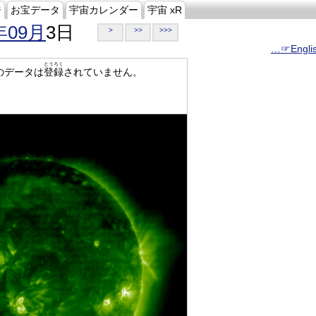
ジ
お宝データ
宇宙カレンダー
宇宙 xR
年09月
3日
>
>>
>>>
…☞Engli
とうろく
のデータは
登録
されていません。