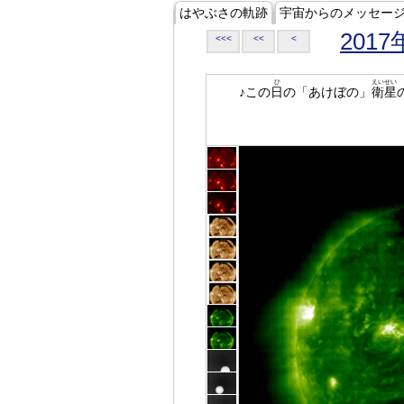
はやぶさの軌跡
宇宙からのメッセー
2017
<<<
<<
<
ひ
えいせい
♪この
日
の「あけぼの」
衛星