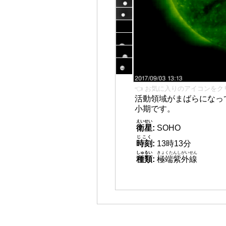
👈 お気に入りのアイコンをク
活動領域がまばらになっ
小期です。
えいせい
衛星
:
SOHO
じこく
時刻
:
13時13分
しゅるい
きょくたんしがいせん
種類
:
極端紫外線