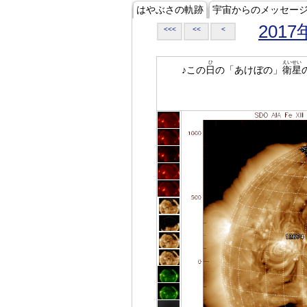
はやぶさの軌跡
宇宙からのメッセー
2017
<<<
<<
<
ひ
えいせい
♪この
日
の「あけぼの」
衛星