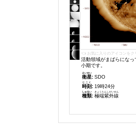
👈 お気に入りのアイコンをク
活動領域がまばらになっ
小期です。
えいせい
衛星
:
SDO
じこく
時刻
:
19時24分
しゅるい
きょくたんしがいせん
種類
:
極端紫外線