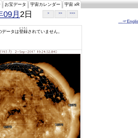
ジ
お宝データ
宇宙カレンダー
宇宙 xR
年09月
2日
>
>>
>>>
…☞Engli
とうろく
のデータは
登録
されていません。