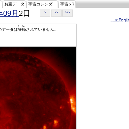
ジ
お宝データ
宇宙カレンダー
宇宙 xR
年09月
2日
>
>>
>>>
…☞Engli
とうろく
のデータは
登録
されていません。