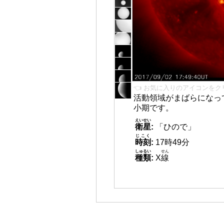
👈 お気に入りのアイコンをク
活動領域がまばらになっ
小期です。
えいせい
衛星
:
「ひので」
じこく
時刻
:
17時49分
しゅるい
せん
種類
:
X
線