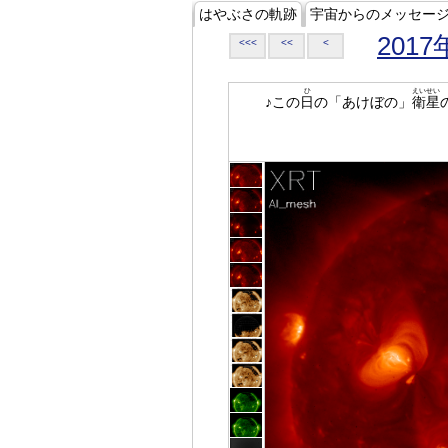
はやぶさの軌跡
宇宙からのメッセー
2017
<<<
<<
<
ひ
えいせい
♪この
日
の「あけぼの」
衛星